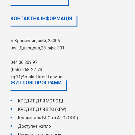
договору від _____№_____; прізвище, ініціали
позичальника.
КОНТАКТНА ІНФОРМАЦІЯ
За додатковою інформаціжю Ви можете звернутись за
телефонами :(0522) 32-08-62 ; 0666 2682273
м.Кропивницький, 25006
вул. Дворцова,28, офіс 301
044 36 309 97
(066)-268-22-73
kg.11@molod-kredit.gov.ua
ЖИТЛОВІ ПРОГРАМИ
КРЕДИТ ДЛЯ МОЛОДІ
КРЕДИТ ДЛЯ ВПО (KFW)
Кредит для ВПО та АТО (ООС)
Доступне житло
Регіональні програми