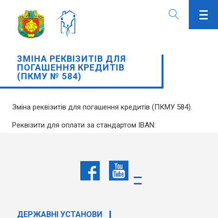
ЗМІНА РЕКВІЗИТІВ ДЛЯ
ПОГАШЕННЯ КРЕДИТІВ
(ПКМУ № 584)
Зміна реквізитів для погашення кредитів (ПКМУ 584).
Реквізити для оплати за стандартом IBAN:
Одержувач:ДЕРЖМОЛОДЬЖИТЛО
Код ЄДРПОУ:20033504
Рахунок:UA 62 3204780000026508000003909
АБ "Укргазбанк"
ДЕРЖАВНI УСТАНОВИ
Призначення платежу: погашення кредиту згідно