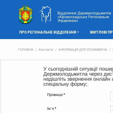
Відділення Держмолодьжитла
«Кіровоградське Регіональне
Управління»
ПРО РЕГІОНАЛЬНЕ ВІДДІЛЕННЯ
ЖИТЛОВІ П
ГОЛОВНА
/
Контакти
/
ІНФОРМАЦІЯ ДЛЯ СПОЖИВАЧА
/
У сьогоднішній ситуації поши
Держмолодьжитла
надішліть звернення онлайн 
спеціальну форму;
Прізвище
*
Ім`я
*