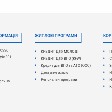
ОРМАЦІЯ
ЖИТЛОВІ ПРОГРАМИ
КОР
25006
КРЕДИТ ДЛЯ МОЛОДІ
П
фіс 301
КРЕДИТ ДЛЯ ВПО (KFW)
С
Кредит для ВПО та АТО (ООС)
З
Доступне житло
Н
Регіональні програми
Н
gov.ua
К