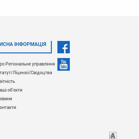
ИСНА ІНФОРМАЦІЯ
ро Регіональне управління
татут/Ліцензії/Свідоцтва
вітність
аші об'єкти
овини
онтакти