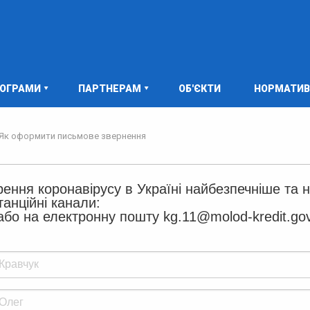
РОГРАМИ
ПАРТНЕРАМ
ОБ'ЄКТИ
НОРМАТИВ
Як оформити письмове звернення
рення коронавірусу в Україні найбезпечніше та на
 через дистанційні канали:
або на електронну пошту kg.11@molod-kredit.go