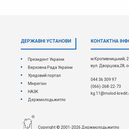
ДЕРЖАВНI УСТАНОВИ
КОНТАКТНА ІНФ
м.Кропивницький, 
Президент України
вул. Дворцова,28, о
Верховна Рада України
Урядовий портал
044 36 309 97
Мінрегіон
(066)-268-22-73
НАЗК
kg.11@molod-kredit.
Держмолодьжитло
Copyright © 2001-2026 Держмолодьжитло