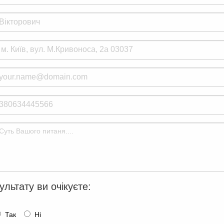
ультату ви очікуєте:
Так
Ні