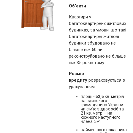
Об’єкти
Квартири у
багатоквартирних житлових
будинках, за умови, що такі
багатоквартирні житлові
будинки збудовано не
більше ніж 50 чи
реконструйовано не більше
ніж 35 років тому
Розмір
кредиту
розраховується з
урахуванням:
площі -
52,5
кв. метрів
на одинокого
громадянина України
чи сім’ю з двох осіб та
21 кв. метр — на
кожного наступного
члена сім’ї
найменшого показника