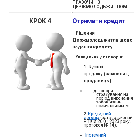
ПРАВОЧИН З
ДЕРЖМОЛОДЬЖИТЛОМ
КРОК 4
Отримати кредит
- Рішення
Держмолодьжитла щодо
надання кредиту
- Укладення договорів:
1. Купівлі –
продажу
(замовник,
продавець)
договори
страхування на
період виконання
зобов’язань
позичальником
2.
Кредитний
договір
(
затверджений
РП від 26.01.2023 року,
протокол № 14).
Іпотечний