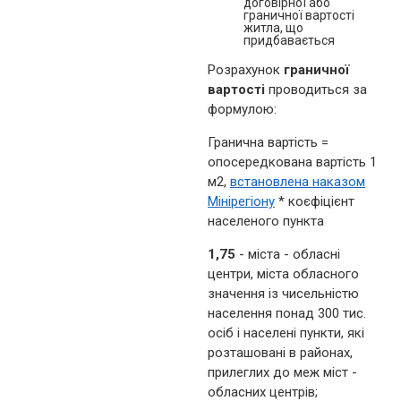
договірної або
граничної вартості
житла, що
придбавається
Розрахунок
граничної
вартості
проводиться за
формулою:
Гранична вартість =
опосередкована вартість 1
м2,
встановлена наказом
Мінірегіону
* коєфіцієнт
населеного пункта
1,75
- міста - обласні
центри, міста обласного
значення із чисельністю
населення понад 300 тис.
осіб і населені пункти, які
розташовані в районах,
прилеглих до меж міст -
обласних центрів;