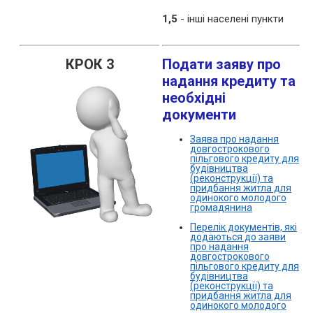
1,5
- інші населені пункти
КРОК 3
Подати заяву про
надання кредиту та
необхідні
документи
Заява про надання
довгострокового
пільгового кредиту для
будівництва
(реконструкції) та
придбання житла для
одинокого молодого
громадянина
Перелік документів, які
додаються до заяви
про надання
довгострокового
пільгового кредиту для
будівництва
(реконструкції) та
придбання житла для
одинокого молодого