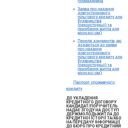
громадянина
Заява про надання
довгострокового
пільгового кредиту для
будівництва
(реконструкції) та
придбання житла для
молодої сім’ї
Перелік документів, які
додаються до заяви
про надання
довгострокового
пільгового кредиту для
будівництва
(реконструкції) та
придбання житла для
молодої сім’ї
Паспорт споживчого
кредиту
ДО УКЛАДЕННЯ
КРЕДИТНОГО ДОГОВОРУ
КАНДИДАТ/ПОРУЧИТЕЛЬ
НАДАЄ ЗГОДУ НА ДОСТУП
ДЕРЖМОЛОДЬЖИТЛА ДО
КРЕДИТНОЇ ІСТОРІЇ ТА/АБО
НА ПЕРЕДАЧУ ІНФОРМАЦІЇ
ДО БЮРО ПРО КРЕДИТНИЙ