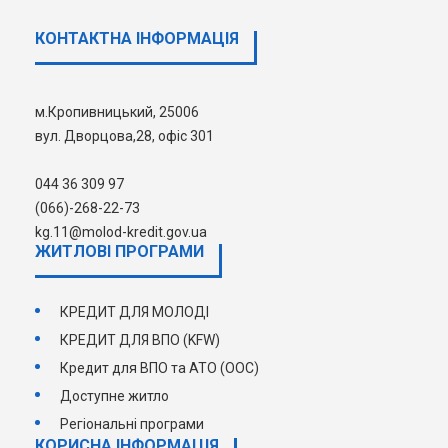
КОНТАКТНА ІНФОРМАЦІЯ
НЕХАЙ НАСТУПНИМ КРОКОМ СТАНЕ
КРОК ДО ЩАСЛИВОГО ЖИТТЯ У
ВЛАСНІЙ ДОМІВЦІ!
м.Кропивницький, 25006
вул. Дворцова,28, офіс 301
044 36 309 97
(066)-268-22-73
kg.11@molod-kredit.gov.ua
ЖИТЛОВІ ПРОГРАМИ
КРЕДИТ ДЛЯ МОЛОДІ
КРЕДИТ ДЛЯ ВПО (KFW)
Кредит для ВПО та АТО (ООС)
Доступне житло
Регіональні програми
КОРИСНА ІНФОРМАЦІЯ