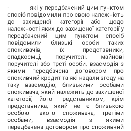
- які у передбачений цим пунктом
спосіб повідомили про свою належність
до захищеної категорії або щодо
належності яких до захищеної категорії у
передбачений цим пунктом спосіб
повідомили близькі особи таких
споживачів, їх представники,
спадкоємці, поручителі, майнові
поручителі або треті особи, взаємодія з
якими передбачена договором про
споживчий кредит та які надали згоду на
таку взаємодію; близькими особами
споживача, який належить до захищеної
категорії, його представником, крім
представника, який не є близькою
особою такого споживача, третіми
особами, взаємодія з якими
передбачена договором про споживчий