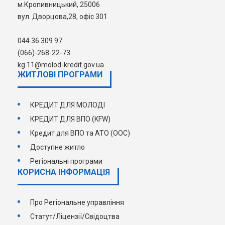
м.Кропивницький, 25006
вул. Дворцова,28, офіс 301
044 36 309 97
(066)-268-22-73
kg.11@molod-kredit.gov.ua
ЖИТЛОВІ ПРОГРАМИ
КРЕДИТ ДЛЯ МОЛОДІ
КРЕДИТ ДЛЯ ВПО (KFW)
Кредит для ВПО та АТО (ООС)
Доступне житло
Регіональні програми
КОРИСНА ІНФОРМАЦІЯ
Про Регіональне управління
Статут/Ліцензії/Свідоцтва