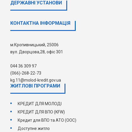
ДЕРЖАВНI УСТАНОВИ
Іпотечного центру попросить вас
уточнити ваше прізвище, ім’я та по
батькові, місце проживання,
КОНТАКТНА ІНФОРМАЦІЯ
електронну пошту, а також суть
порушеного питання, вашої
пропозиції чи скарги.
м.Кропивницький, 25006
вул. Дворцова,28, офіс 301
044 36 309 97
(066)-268-22-73
kg.11@molod-kredit.gov.ua
ЖИТЛОВІ ПРОГРАМИ
КРЕДИТ ДЛЯ МОЛОДІ
КРЕДИТ ДЛЯ ВПО (KFW)
Кредит для ВПО та АТО (ООС)
Доступне житло