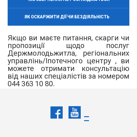
ЯК ОСКАРЖИТИ ДІЇ ЧИ БЕЗДІЯЛЬНІСТЬ
Якщо ви маєте питання, скарги чи
пропозиції щодо послуг
Держмолодьжитла, регіональних
управлінь/Іпотечного центру , ви
можете отримати консультацію
від наших спеціалістів за номером
044 363 10 80.
Якщо ваше питання потребує
детальнішого розгляду, наш
спеціаліст зареєструє звернення
для подальшого аналізу.
Працівник Держмолодьжитла,
регіональних управлінь/