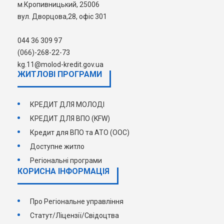
м.Кропивницький, 25006
вул. Дворцова,28, офіс 301
044 36 309 97
(066)-268-22-73
kg.11@molod-kredit.gov.ua
ЖИТЛОВІ ПРОГРАМИ
КРЕДИТ ДЛЯ МОЛОДІ
КРЕДИТ ДЛЯ ВПО (KFW)
Кредит для ВПО та АТО (ООС)
Доступне житло
Регіональні програми
КОРИСНА ІНФОРМАЦІЯ
Про Регіональне управління
Статут/Ліцензії/Свідоцтва