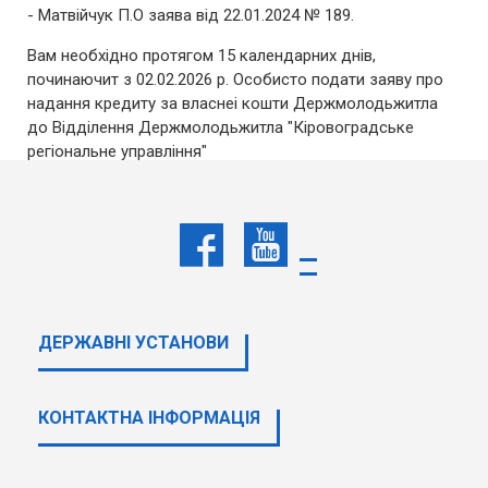
- Матвійчук П.О заява від 22.01.2024 № 189.
Вам необхідно протягом 15 календарних днів,
починаючит з 02.02.2026 р. Особисто подати заяву про
надання кредиту за власнеі кошти Держмолодьжитла
до Відділення Держмолодьжитла "Кіровоградське
регіональне управління"
Крім того повідомляємо, якщо Ви не маєте наміру
отримаитим кредит у поточному періоді Вам необхідно
звернутись до ВідділенняДержмолодьжитла
Кіровоградське регіональне управління" з відповідною
заявою, при цьому в цей же день Ваша заява
виключається з реєстру.
ДЕРЖАВНI УСТАНОВИ
Важливо при подання заяви громадяни повинні надлати
паспорт та інші документим які додаються до заяви.
КОНТАКТНА ІНФОРМАЦІЯ
-