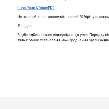
https://cutt.ly/btunrFDf.
Не втрачайте час-розпочніть новий 2026рік у власном
Довідка:
Відбір здійснюється відпорвідно до умов Порядку пі
фінансовими установами, міжнароднеими організаціям