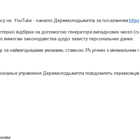
асу на YouTube - каналоі Держмолодьжитла за посаланням:
http
терної відбірки за допомогою генератора випадкових чисел (с
ає вимогам законодавства щодо захисту персональних даних.
 за найвигіднішими умовами, ставкою 3% річних з мінімальним
регіональні управління Держмолодьжитла повідомлять переможц
нням: