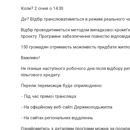
Коли? 2 січня о 14.30
Де? ВІдбір транслюватиметься в режимі реального ч
Відбір проводитиметься методом випадкової кромп'ю
проєкту. Програмне забезпечення повністю відповід
150 громадян отримають можливість придбати житлор
Важливо!
Не пізніше наступного робочого дня після відбору 
пільгового кредиту.
Перелік переможців буде оприлюднено:
- Під час прямої трансляціх
- На офіційному веб-сайті Держмолодьжитла
- На сайтах регіональних відділеннь
Ознайомитись з деталями програми можна за посила