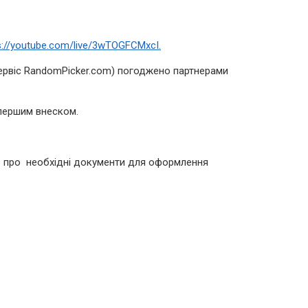
s://youtube.com/live/3wTOGFCMxcI.
ервіс RandomPicker.com) погоджено партнерами
 першим внеском.
ів про необхідні документи для оформлення