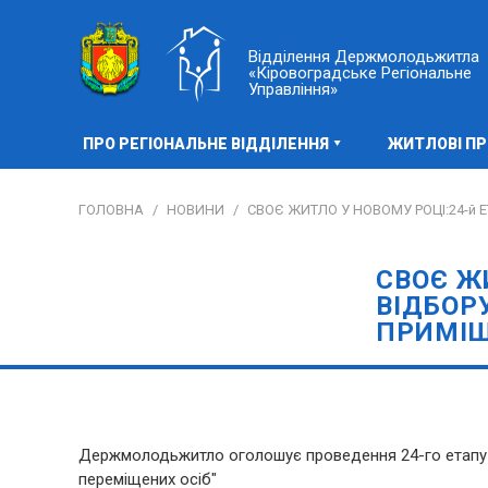
Відділення Держмолодьжитла
«Кіровоградське Регіональне
Управління»
ПРО РЕГІОНАЛЬНЕ ВІДДІЛЕННЯ
ЖИТЛОВІ П
ГОЛОВНА
/
НОВИНИ
/
СВОЄ ЖИТЛО У НОВОМУ РОЦІ:24-й
СВОЄ Ж
ВІДБОР
ПРИМІЩ
Держмолодьжитло оголошує проведення 24-го етапу в
переміщених осіб"