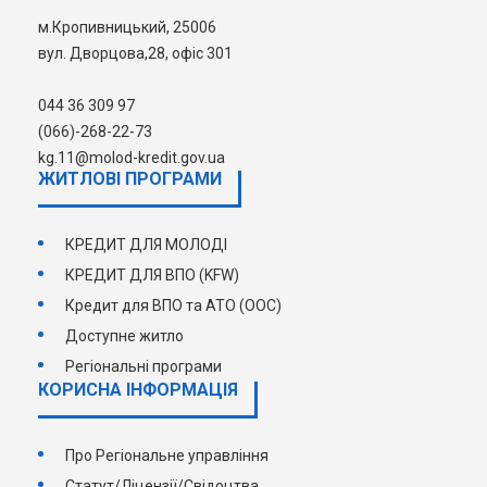
м.Кропивницький, 25006
вул. Дворцова,28, офіс 301
044 36 309 97
(066)-268-22-73
kg.11@molod-kredit.gov.ua
ЖИТЛОВІ ПРОГРАМИ
КРЕДИТ ДЛЯ МОЛОДІ
КРЕДИТ ДЛЯ ВПО (KFW)
Кредит для ВПО та АТО (ООС)
Доступне житло
Регіональні програми
КОРИСНА ІНФОРМАЦІЯ
Про Регіональне управління
Статут/Ліцензії/Свідоцтва