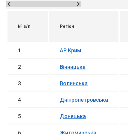
К
а
№ з/п
Регіон
в
в
1
АР Крим
1
2
Вінницька
6
3
Волинська
1
4
Дніпропетровська
1
5
Донецька
4
6
Житомирська
1