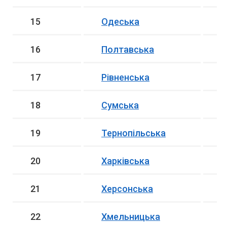
15
Одеська
6
16
Полтавська
2
17
Рівненська
2
18
Сумська
1
19
Тернопільська
3
20
Харківська
6
21
Херсонська
1
22
Хмельницька
2