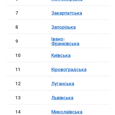
7
Закарпатська
2
8
Запорізька
1
Івано-
9
1
Франківська
10
Київська
8
11
Кіровоградська
5
12
Луганська
9
13
Львівська
4
14
Миколаївська
3